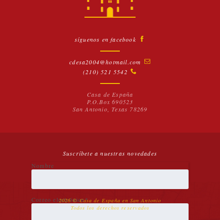
EMAIL
ACTIVIDADES FAMILIARES
FOTOS
SOCIOS
síguenos en facebook
BLOG
VIDEOS
cdesa2004@hotmail.com
ENLACES
(210) 521 5542
Casa de España
P.O.Box 690523
San Antonio, Texas 78269
Suscríbete a nuestras novedades
Nombre
Correo electrónico*
2026 © Casa de España en San Antonio
Todos los derechos reservados