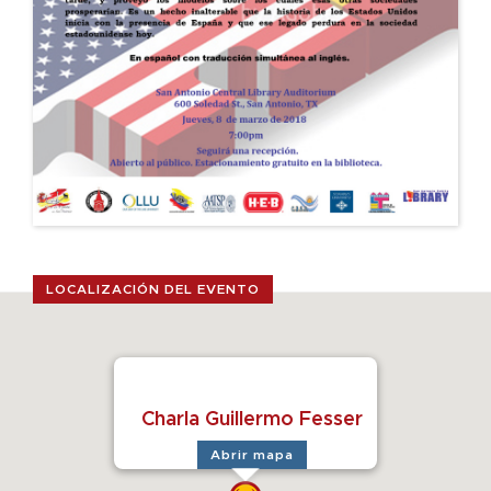
NOSOTROS
FACEBOOK
EVENTOS
EMAIL
ACTIVIDADES FAMILIARES
LOCALIZACIÓN DEL EVENTO
FOTOS
SOCIOS
BLOG
VIDEOS
ENLACES
Charla Guillermo Fesser
Abrir mapa