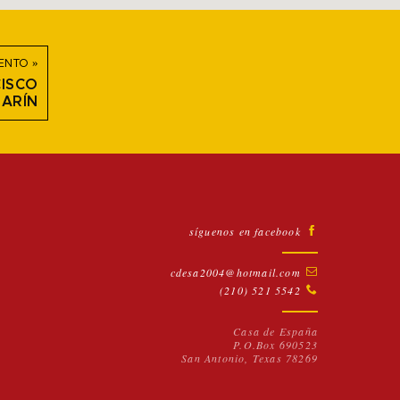
ENTO »
ISCO
ARÍN
síguenos en facebook
cdesa2004@hotmail.com
(210) 521 5542
Casa de España
P.O.Box 690523
San Antonio, Texas 78269