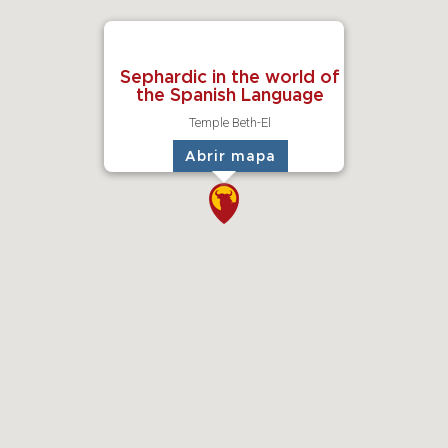
FACEBOOK
EVENTOS
EMAIL
ACTIVIDADES FAMILIARES
FOTOS
SOCIOS
Sephardic in the world of
the Spanish Language
BLOG
VIDEOS
Temple Beth-El
ENLACES
Abrir mapa