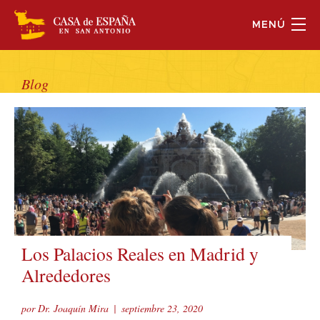
MENÚ
Blog
Los Palacios Reales en Madrid y
Alrededores
por Dr. Joaquín Mira
|
septiembre 23, 2020