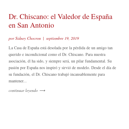
Dr. Chiscano: el Valedor de España
en San Antonio
por Sidney Chocron
|
septiembre 19, 2019
La Casa de España está desolada por la pérdida de un amigo tan
querido e incondicional como el Dr. Chiscano. Para nuestra
asociación, él ha sido, y siempre será, un pilar fundamental. Su
NOSOTROS
pasión por España nos inspiró y sirvió de modelo. Desde el día de
FACEBOOK
su fundación, el Dr. Chiscano trabajó incansablemente para
EVENTOS
mantener...
EMAIL
ACTIVIDADES FAMILIARES
continuar leyendo
⟶
FOTOS
SOCIOS
BLOG
VIDEOS
ENLACES