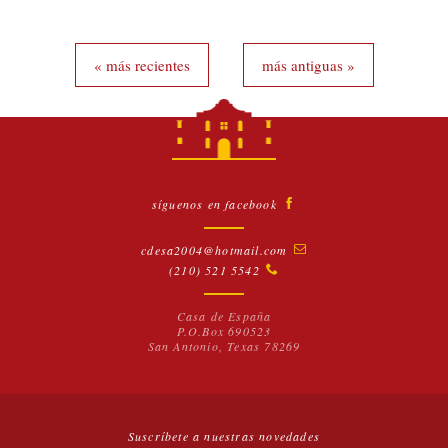
« más recientes
más antiguas »
síguenos en facebook
cdesa2004@hotmail.com
(210) 521 5542
Casa de España
P.O.Box 690523
San Antonio, Texas 78269
Suscríbete a nuestras novedades